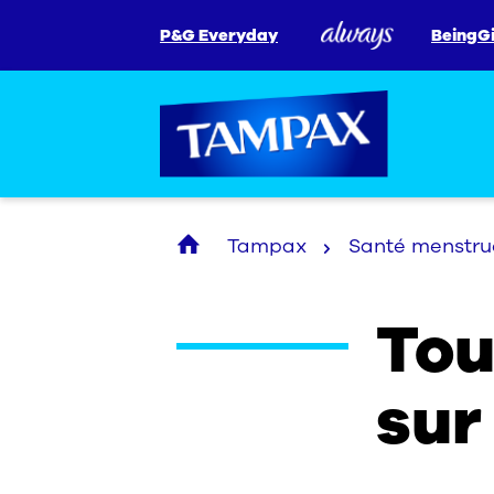
P&G Everyday
BeingGi
Tampax
Santé menstru
Tou
sur