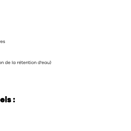
res
on de la rétention d'eau)
ls :