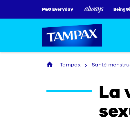
P&G Everyday
BeingGi
Tampax
Santé menstru
La 
sex