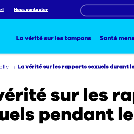
rl
Nous contacter
La vérité sur les tampons
Santé mens
elle
La vérité sur les rapports sexuels durant l
vérité sur les r
uels pendant le