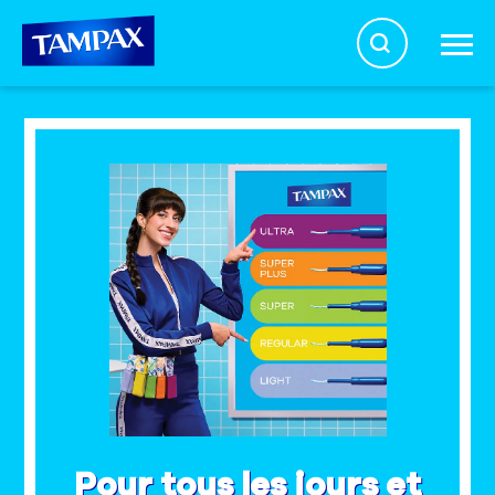
Search
La vérité sur les tampons
Santé menstruelle
Produits
À propos
Pour tous les jours et