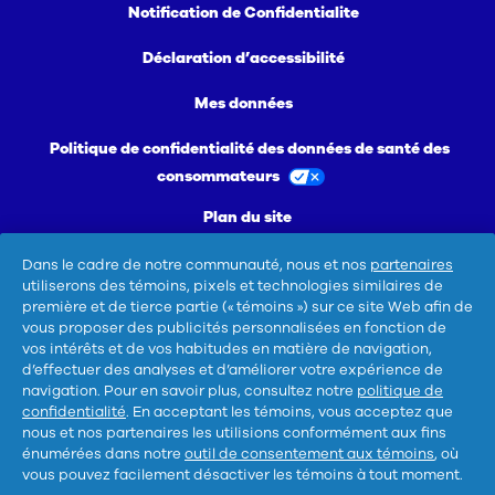
Notification de Confidentialite
Déclaration d’accessibilité
Mes données
Politique de confidentialité des données de santé des
consommateurs
Plan du site
Ne pas vendre ou partager mes informations
Dans le cadre de notre communauté, nous et nos
partenaires
personnelles/Me désinscrire de la publicité ciblée
utiliserons des témoins, pixels et technologies similaires de
première et de tierce partie (« témoins ») sur ce site Web afin de
vous proposer des publicités personnalisées en fonction de
vos intérêts et de vos habitudes en matière de navigation,
d’effectuer des analyses et d’améliorer votre expérience de
navigation. Pour en savoir plus, consultez notre
politique de
confidentialité
. En acceptant les témoins, vous acceptez que
nous et nos partenaires les utilisions conformément aux fins
Pour les ingrédients et plus d'infos, sélectionne
énumérées dans notre
outil de consentement aux témoins
, où
vous pouvez facilement désactiver les témoins à tout moment.
un produit.