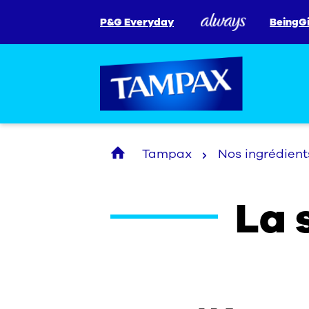
P&G Everyday
BeingGi
Tampax
Nos ingrédient
La 