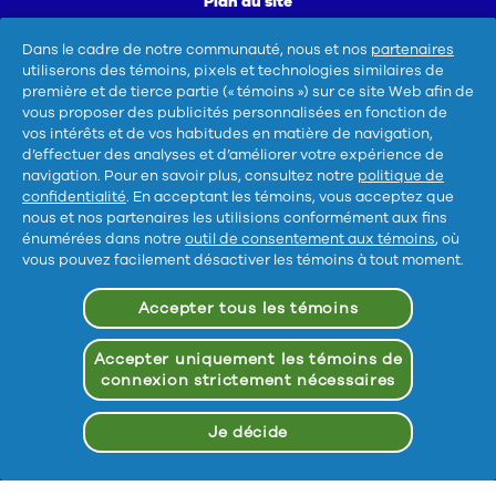
Plan du site
Ne pas vendre ou partager mes informations
Dans le cadre de notre communauté, nous et nos
partenaires
personnelles/Me désinscrire de la publicité ciblée
utiliserons des témoins, pixels et technologies similaires de
première et de tierce partie (« témoins ») sur ce site Web afin de
vous proposer des publicités personnalisées en fonction de
vos intérêts et de vos habitudes en matière de navigation,
d’effectuer des analyses et d’améliorer votre expérience de
navigation. Pour en savoir plus, consultez notre
politique de
confidentialité
. En acceptant les témoins, vous acceptez que
nous et nos partenaires les utilisions conformément aux fins
Pour les ingrédients et plus d'infos, sélectionne
énumérées dans notre
outil de consentement aux témoins
, où
vous pouvez facilement désactiver les témoins à tout moment.
un produit.
Accepter tous les témoins
AVIS : Nous pouvons vendre tes données personnelles
Accepter uniquement les témoins de
sensibles.
connexion strictement nécessaires
©
2026
Procter & Gamble
Je décide