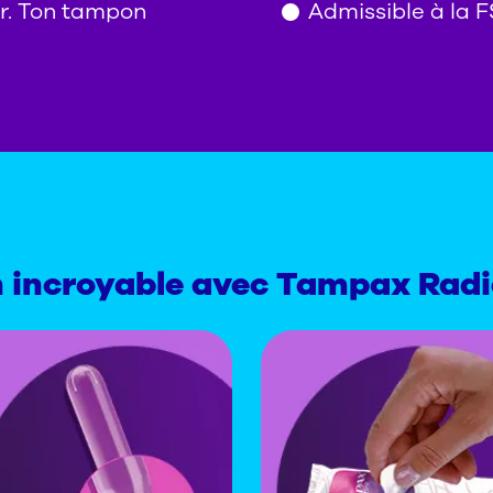
r. Ton tampon
Admissible à la F
n incroyable avec Tampax Rad