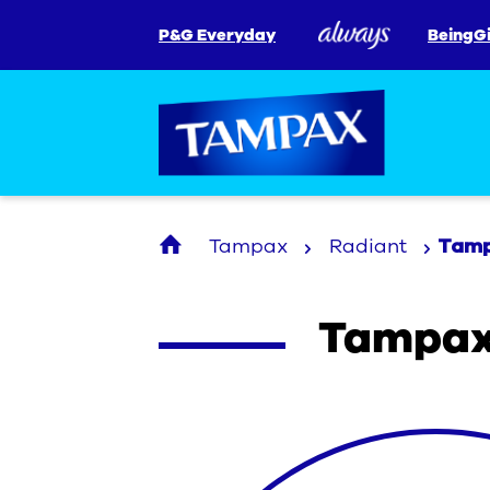
P&G Everyday
BeingGi
Tampax
Radiant
Tamp
Tampax 