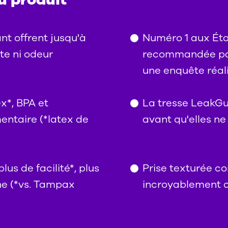
t offrent jusqu'à
Numéro 1 aux Ét
te ni odeur
recommandée par
une enquête réal
x*, BPA et
La tresse LeakGua
entaire (*latex de
avant qu'elles ne
us de facilité*, plus
Prise texturée co
ne (*vs. Tampax
incroyablement c