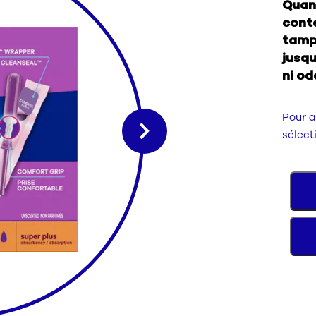
Quand
conte
tamp
jusqu
ni od
Pour a
sélect