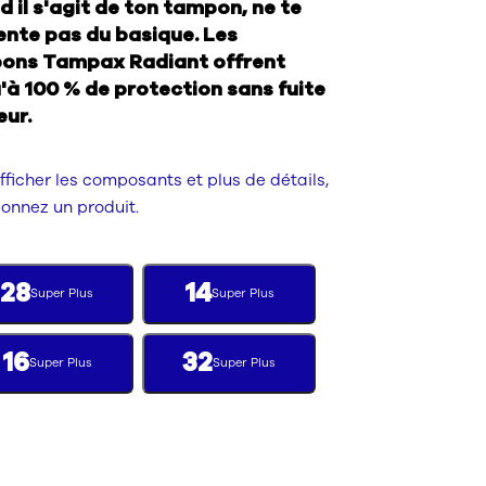
 il s'agit de ton tampon, ne te
nte pas du basique. Les
ons Tampax Radiant offrent
'à 100 % de protection sans fuite
eur.
fficher les composants et plus de détails,
ionnez un produit.
28
14
Super Plus
Super Plus
16
32
Super Plus
Super Plus