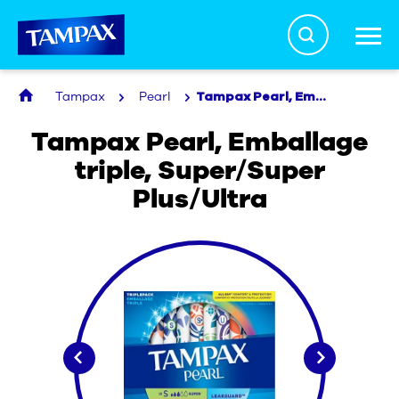
Search
Tampax
Pearl
Tampax Pearl, Emballage triple, Super/Super Plus/Ultra
La vérité sur les tampons
Tampax Pearl, Emballage
triple, Super/Super
Santé menstruelle
Plus/Ultra
Produits
À propos