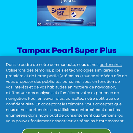
Tampax Pearl Super Plus
Dans le cadre de notre communauté, nous et nos
partenaires
Confort et protection toute la journée
utiliserons des témoins, pixels et technologies similaires de
jusqu'à 8 heures. LeakGuard Braid™
première et de tierce partie (« témoins ») sur ce site Web afin de
vous proposer des publicités personnalisées en fonction de
aide à arrêter les fuites avant qu'elles
vos intérêts et de vos habitudes en matière de navigation,
ne surviennent.
d’effectuer des analyses et d’améliorer votre expérience de
navigation. Pour en savoir plus, consultez notre
politique de
confidentialité
. En acceptant les témoins, vous acceptez que
nous et nos partenaires les utilisions conformément aux fins
énumérées dans notre
outil de consentement aux témoins
, où
vous pouvez facilement désactiver les témoins à tout moment.
Suis-nous :