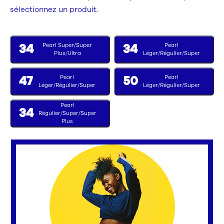
sélectionnez un produit.
Pearl Super/Super
Pearl
34
34
Plus/Ultra
Léger/Régulier/Super
Pearl
Pearl
47
50
Léger/Régulier/Super
Léger/Régulier/Super
Pearl
34
Régulier/Super/Super
Plus