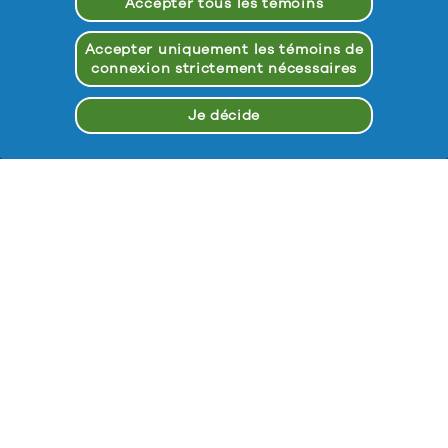
Accepter tous les témoins
Accepter uniquement les témoins de
connexion strictement nécessaires
Je décide
Conditions d’utilisation
Notification de Confidentialite
Déclaration d’accessibilité
Mes données
Politique de confidentialité des données de santé des
consommateurs
Plan du site