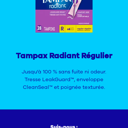
Tampax Radiant Régulier
Jusqu'à 100 % sans fuite ni odeur.
Tresse LeakGuard™, enveloppe
CleanSeal™ et poignée texturée.
Suis-nous :