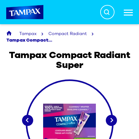
Search
Tampax
Compact Radiant
La vérité sur les tampons
Tampax Compact Radiant Super
Tampax Compact Radiant
Super
Santé menstruelle
Produits
À propos