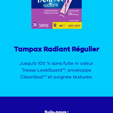
Tampax Radiant Régulier
Jusqu'à 100 % sans fuite ni odeur.
Tresse LeakGuard™, enveloppe
CleanSeal™ et poignée texturée.
Suis-nous :