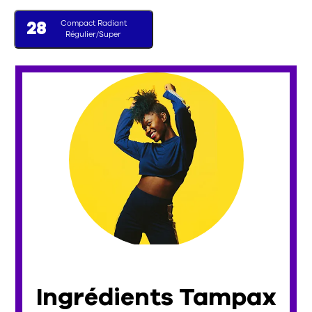
Compact Radiant
28
Régulier/Super
Ingrédients Tampax