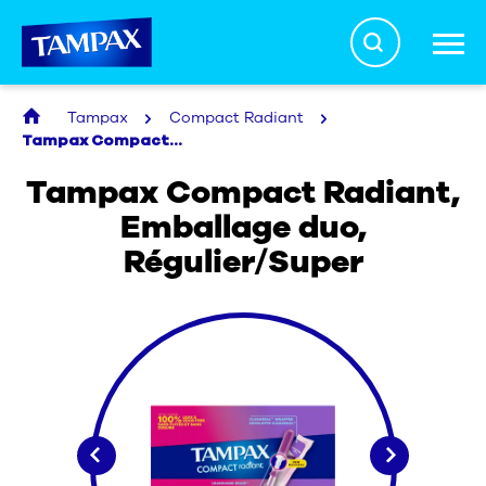
Search
Tampax
Compact Radiant
La vérité sur les tampons
Tampax Compact Radiant, Emballage duo, Régulier/Super
Tampax Compact Radiant,
Emballage duo,
Santé menstruelle
Régulier/Super
Produits
À propos