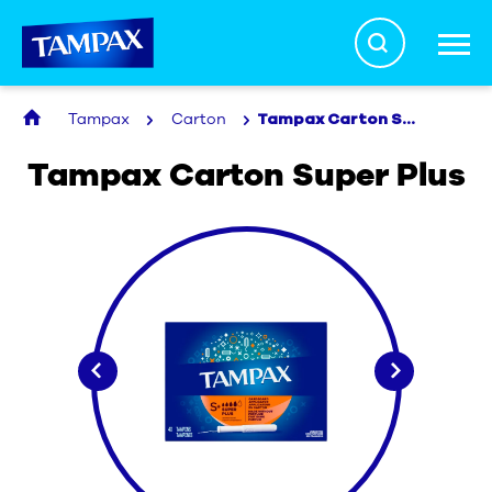
Search
Tampax
Carton
Tampax Carton Super Plus
La vérité sur les tampons
Tampax Carton Super Plus
Santé menstruelle
Produits
À propos