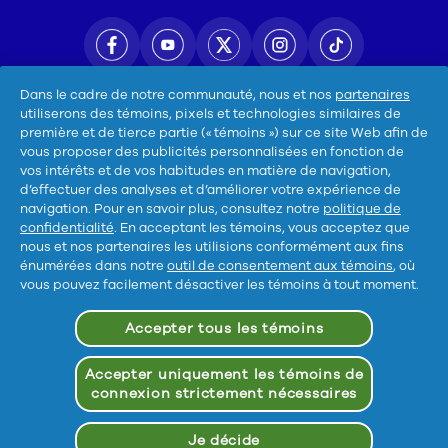
Dans le cadre de notre communauté, nous et nos
partenaires
utiliserons des témoins, pixels et technologies similaires de
première et de tierce partie (« témoins ») sur ce site Web afin de
vous proposer des publicités personnalisées en fonction de
Conditions d’utilisation
vos intérêts et de vos habitudes en matière de navigation,
d’effectuer des analyses et d’améliorer votre expérience de
Notification de Confidentialite
navigation. Pour en savoir plus, consultez notre
politique de
confidentialité
. En acceptant les témoins, vous acceptez que
Déclaration d’accessibilité
nous et nos partenaires les utilisions conformément aux fins
énumérées dans notre
outil de consentement aux témoins
, où
Mes données
vous pouvez facilement désactiver les témoins à tout moment.
Politique de confidentialité des données de santé des
Accepter tous les témoins
consommateurs
Accepter uniquement les témoins de
Plan du site
connexion strictement nécessaires
Ne pas vendre ou partager mes informations
Je décide
personnelles/Me désinscrire de la publicité ciblée