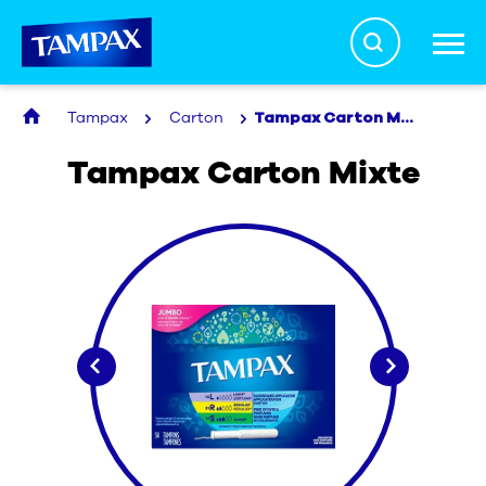
Search
Tampax
Carton
Tampax Carton Mixte
La vérité sur les tampons
Tampax Carton Mixte
Santé menstruelle
Produits
À propos