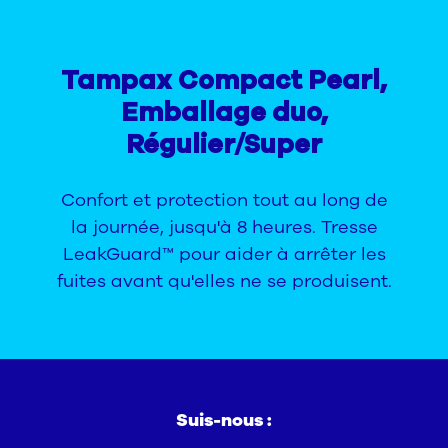
Tampax Compact Pearl,
Emballage duo,
Régulier/Super
Confort et protection tout au long de
la journée, jusqu'à 8 heures. Tresse
LeakGuard™ pour aider à arrêter les
fuites avant qu'elles ne se produisent.
Suis-nous :