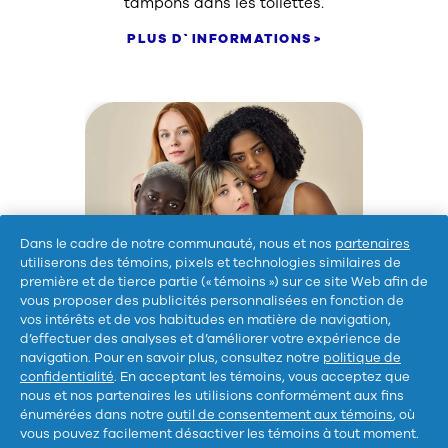
tampons dans les toilettes.
PLUS D`INFORMATIONS
Dans le cadre de notre communauté, nous et nos
partenaires
utiliserons des témoins, pixels et technologies similaires de
première et de tierce partie (« témoins ») sur ce site Web afin de
Notre mission
vous proposer des publicités personnalisées en fonction de
Tampax.ca est un trésor de
vos intérêts et de vos habitudes en matière de navigation,
d’effectuer des analyses et d’améliorer votre expérience de
réponses franches et
navigation. Pour en savoir plus, consultez notre
politique de
scientifiques à tes questions les
confidentialité
. En acceptant les témoins, vous acceptez que
plus brûlantes. Notre mission
nous et nos partenaires les utilisions conformément aux fins
énumérées dans notre
outil de consentement aux témoins
, où
est de briser les tabous qui
vous pouvez facilement désactiver les témoins à tout moment.
entourent les règles.