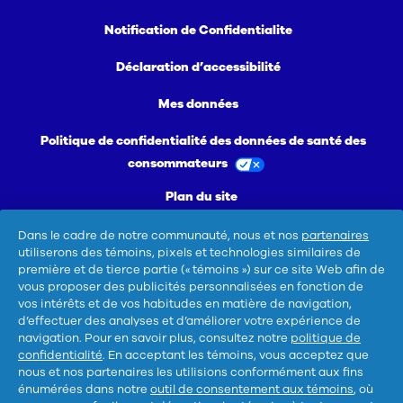
Notification de Confidentialite
Déclaration d’accessibilité
Mes données
Politique de confidentialité des données de santé des
consommateurs
Plan du site
Ne pas vendre ou partager mes informations
Dans le cadre de notre communauté, nous et nos
partenaires
personnelles/Me désinscrire de la publicité ciblée
utiliserons des témoins, pixels et technologies similaires de
première et de tierce partie (« témoins ») sur ce site Web afin de
vous proposer des publicités personnalisées en fonction de
vos intérêts et de vos habitudes en matière de navigation,
d’effectuer des analyses et d’améliorer votre expérience de
navigation. Pour en savoir plus, consultez notre
politique de
confidentialité
. En acceptant les témoins, vous acceptez que
nous et nos partenaires les utilisions conformément aux fins
Pour les ingrédients et plus d'infos, sélectionne
énumérées dans notre
outil de consentement aux témoins
, où